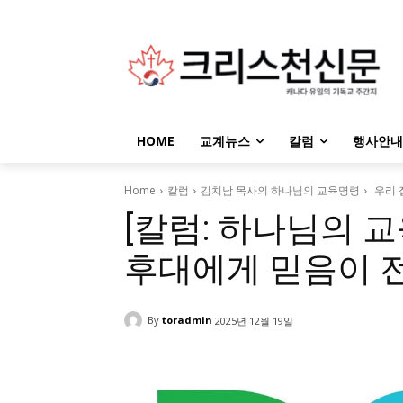
HOME
교계뉴스
칼럼
행사안내
Home
칼럼
김치남 목사의 하나님의 교육명령
우리 
[칼럼: 하나님의 교
후대에게 믿음이 
By
toradmin
2025년 12월 19일