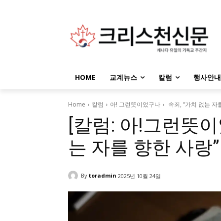
HOME
교계뉴스
칼럼
행사안내
Home
칼럼
아! 그런뜻이었구나
속죄, “가치 없는 자
[칼럼: 아!그런뜻이
는 자를 향한 사랑”
By
toradmin
2025년 10월 24일