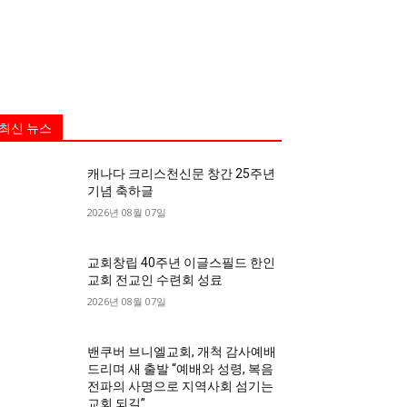
최신 뉴스
캐나다 크리스천신문 창간 25주년
기념 축하글
2026년 08월 07일
교회창립 40주년 이글스필드 한인
교회 전교인 수련회 성료
2026년 08월 07일
밴쿠버 브니엘교회, 개척 감사예배
드리며 새 출발 “예배와 성령, 복음
전파의 사명으로 지역사회 섬기는
교회 되길”