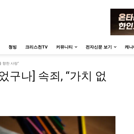
청빙
크리스천TV
커뮤니티
전자신문 보기
캐나
를 향한 사랑”
었구나] 속죄, “가치 없