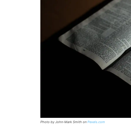
Photo by John-Mark Smith on
Pexels.com