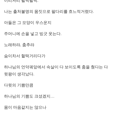
이리저리 펄쩍펄쩍.
나는 출처불명의 몸짓으로 팔다리를 흐느적거렸다.
아들은 그 모양이 우스운지
주머니에 손을 넣고 빙긋 웃는다.
노래하랴, 춤추랴
숨이차서 헐떡거리다가
하나님의 언약궤앞에서 속살이 다 보이도록 춤을 췄다는 다
윗왕이 생각났다.
다윗의 기쁨만큼
하나님의 기쁨도 크셨겠지…
몸이 마음같지는 않으나