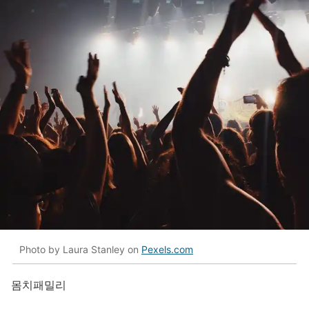
Photo by Laura Stanley on
Pexels.com
몸치패밀리