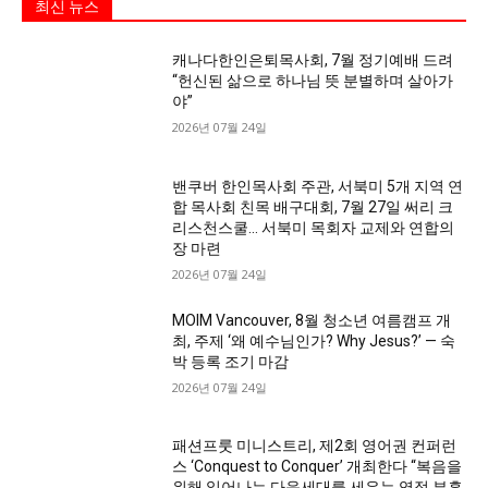
최신 뉴스
캐나다한인은퇴목사회, 7월 정기예배 드려
“헌신된 삶으로 하나님 뜻 분별하며 살아가
야”
2026년 07월 24일
밴쿠버 한인목사회 주관, 서북미 5개 지역 연
합 목사회 친목 배구대회, 7월 27일 써리 크
리스천스쿨… 서북미 목회자 교제와 연합의
장 마련
2026년 07월 24일
MOIM Vancouver, 8월 청소년 여름캠프 개
최, 주제 ‘왜 예수님인가? Why Jesus?’ — 숙
박 등록 조기 마감
2026년 07월 24일
패션프룻 미니스트리, 제2회 영어권 컨퍼런
스 ‘Conquest to Conquer’ 개최한다 “복음을
위해 일어나는 다음세대를 세우는 영적 부흥