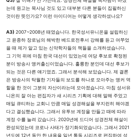
Q3)
잘 이해가 안 가는데요. 성경전체 해설을 목사님이 하셨
는데 원고는 목사님 것도 있고 대부분 다른 분들이 집필하신
것이란 뜻인가요? 이런 아이디어는 어떻게 생각하셨나요?
A3)
2007~2008년 때였습니다. 한국성서유니온을 설립하신
고 윤종하 장로님의 해박한 베드로전후서 강해를 듣고 여쭈었
을 때 제가 알고 있는 신약학자들의 책들을 소개하셨습니다.
그 기억 위에 마침 한국 대선이 있었는데 여당 후보로 확정된
분이 방송사 앵커출신이었습니다. 훌륭한 분인데 대선 후보가
되는 것은 다른 얘기였죠. 그래서 분석해 보았습니다. 제 결론
은 방송사의 탁월한 기자들의 보도를 하나로 모아주는 앵커 역
할을 한 것이 그분의 자산이라는데 모아졌습니다. 마침 성서유
니온의 잘 아는 편집자가 새 시리즈 기획에 대해 말해 주었고
매일 큐티하는 교회니 만큼 매일 성경해설을 부지런히 해야겠
다고 결심했습니다. 그래서 유투브 계정을 만들고 때에 따라
계정 수를 늘려 갔습니다. 2020년에 드디어 성경전체 해설이
완성되었는데 코로나 사태가 장기화되었습니다. 그래서 2021
년도에 12년 동안 한 내용을 일년 통독 시리즈로 편집하여 성