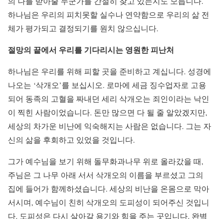
의 나를 받아줄 누군가를 간절히 찾고 있는지도 모릅니다.
하나님은 우리의 피치못할 실수나 연약함으로 우리의 삶 전
체가 평가되고 결정되기를 원치 않으십니다.
절망의
끝에서
우리를
기다리시는
영원한
피난처
하나님은 우리를 위해 피할 곳을 준비하고 계십니다. 성경에
나오는 ‘삭개오’를 보십시오. 로마에 세금 징수업자로 고용
되어 동족의 고혈을 짜내던 세리 삭개오는 죄인이라는 낙인
이 찍힌 사람이었습니다. 돈만 많으면 다 될 줄 알았겠지만,
세상의 차가운 비난에 익숙해지는 사람은 없습니다. 그는 자
신의 삶을 후회하고 있었을 것입니다.
그가 예수님을 보기 위해 돌무화과나무 위로 올라갔을 때,
주님은 그 나무 아래 서서 삭개오의 이름을 부르셨고 그의
집에 들어가 함께하셨습니다. 세상의 비난을 온몸으로 막아
서시며, 예수님이 친히 삭개오의 도피성이 되어주신 것입니
다. 도피성은 다시 살아갈 용기와 힘을 주는 곳입니다. 완벽