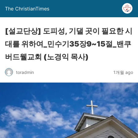
The ChristianTimes
[설교단상] 도피성, 기댈 곳이 필요한 시
대를 위하여_민수기35장9~15절_밴쿠
버드웰교회 (노경익 목사)
toradmin
1개월 ago