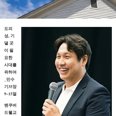
도피
성, 기
댈 곳
이 필
요한
시대를
위하여
_민수
기35장
9~15절
밴쿠버
드웰교