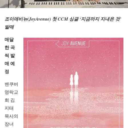
조이애비뉴(JoyAvenue) 첫 CCM 싱글 ‘지금까지 지내온 것’
발매
매달
한 곡
씩 발
매 예
정
밴쿠버
영락교
회 김
지태
목사의
장녀