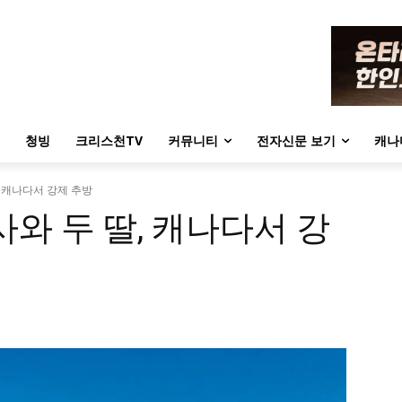
청빙
크리스천TV
커뮤니티
전자신문 보기
캐나
, 캐나다서 강제 추방
사와 두 딸, 캐나다서 강