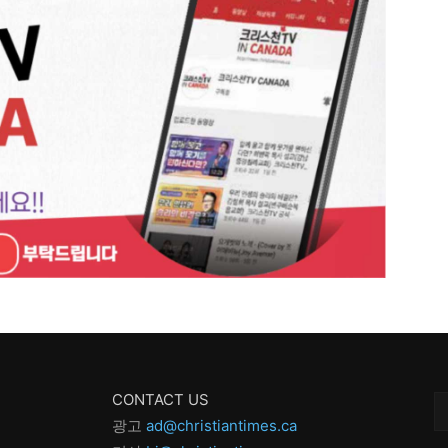
CONTACT US
광고
ad@christiantimes.ca