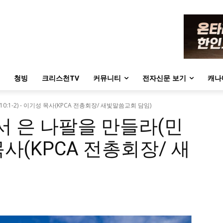
청빙
크리스천TV
커뮤니티
전자신문 보기
캐나
0:1-2) - 이기성 목사(KPCA 전총회장/ 새빛말씀교회 담임)
서 은 나팔을 만들라(민
성 목사(KPCA 전총회장/ 새