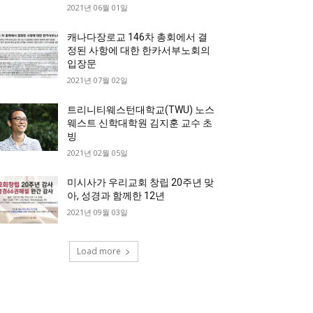
2021년 06월 01일
캐나다장로교 146차 총회에서 결
정된 사항에 대한 한카서부노회의
입장문
2021년 07월 02일
트리니티웨스턴대학교(TWU) 노스
웨스트 신학대학원 김지훈 교수 초
빙
2021년 02월 05일
미시사가 우리교회 창립 20주년 맞
아, 성경과 함께한 12년
2021년 09월 03일
Load more